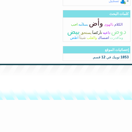
»
تسجيل
كلمات البحث
وأض
الكلام
بالهوى
بسلآمه
احب
دوض
بيض
داعيه
تآركضآ
يستحق
وماقدرت
اضساك
والقلب
شيئاً
اظض
إحصائيات الموقع
1853
توبيك في
12
قسم.