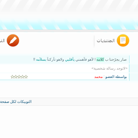
صار يجرّحنا ب
كلامه
!
لآهو فآهمني
يآقلبي
ولاهو تآركنآ
بسلآمه
!!
<لاتوجد رسالة شخصية>
بواسطة العضو :
محمد
التوبيكات لكل صفحة