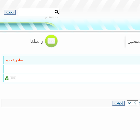
بحث متقدم
ساخن!
جديد
(556)
: