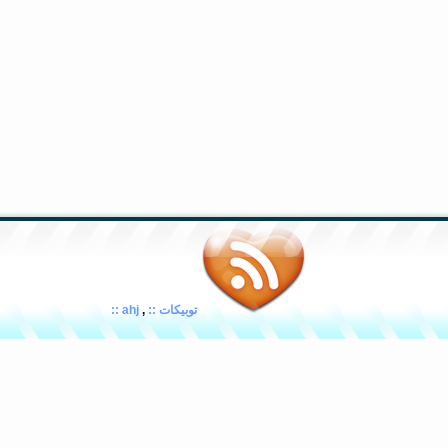
توبيكات ::
,
ahj ::