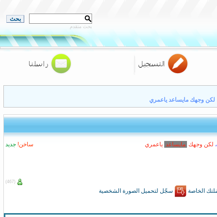
بحث متقدم
 لكن وجهك مايساعد ياعمري
،
ل
ك
ن
و
ج
ه
ك
م
ا
ي
س
ا
ع
د
ي
ا
ع
م
ر
ي
ساخن!
جديد
(467)
لتك الخاصة
سجّل لتحميل الصورة الشخصية