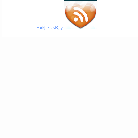
توبيكات ::
,
ahj ::