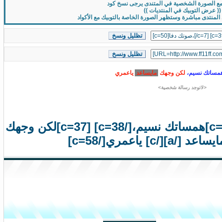
مع الصورة الشخصية في المتندى يرجى نسخ كود
(( عرض التوبيك في المنتديات ))
المنتدى مباشرة وستظهر الصورة الخاصة بالتوبيك مع الأكواد
م
س
ا
ت
ك
ن
س
ي
م
،
ل
ك
ن
و
ج
ه
ك
م
ا
ي
س
ا
ع
د
ي
ا
ع
م
ر
ي
<لاتوجد رسالة شخصية>
[c=50]صوتك دفا،[/c=7] [c=39]همساتك نسيم،[/c=38] [c=37]لكن وجهك