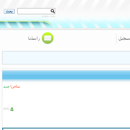
بحث متقدم
ساخن!
جديد
(606)