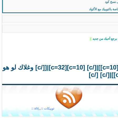
 نسخ كود
 بالتوبيك مع الأكواد
 برجع أحبك من جديد
]|
[c=10]|[[/c] [c=49]في قربك الايام عيد والشوق لك دايم يزيد[/c] [c=10]]|[/c] [c=10][c=32]|[[/c] وغلاك لو هو
توبيكات ::
,
ahj ::