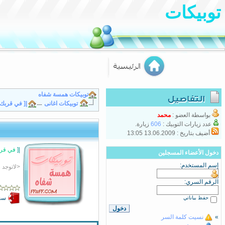
توبيكات
توبيكات همسة شفاه
توبيكات اغانى
|[ في قربك ا
بواسطة العضو :
محمد
عدد زيارات التوبيك :
606
زيارة.
أضيف بتاريخ : 13.06.2009 13:05
|[
في قربك
دخول الأعضاء المسجلين
إسم المستخدم:
<لاتوجد
الرقم السري:
سجّ
حفظ بياناتي
»
نسيت كلمة السر