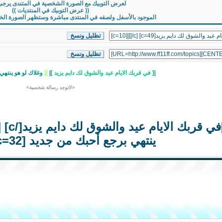
لعرض التوبيك مع الصورة الشخصية في المتندى يرجى
(( عرض التوبيك في المنتديات ))
الموجود بالأسفل ولصقه في المنتدى مباشرة وستظهر الصورة الخاصة
|[
في قربك الايام عيد والشوق لك دايم يزيد
]|
|[
وغلاك لو هو ينتهي
<لاتوجد رسالة شخصية>
ينتهي برجع أحبك من جديد [c=32]]|[/c] [/c]