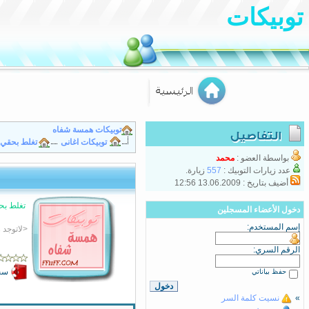
توبيكات
توبيكات همسة شفاه
توبيكات اغانى
تغلط بحقي 
بواسطة العضو :
محمد
عدد زيارات التوبيك :
557
زيارة.
أضيف بتاريخ : 13.06.2009 12:56
تغلط بح
دخول الأعضاء المسجلين
إسم المستخدم:
<لاتوجد
الرقم السري:
سجّ
حفظ بياناتي
»
نسيت كلمة السر