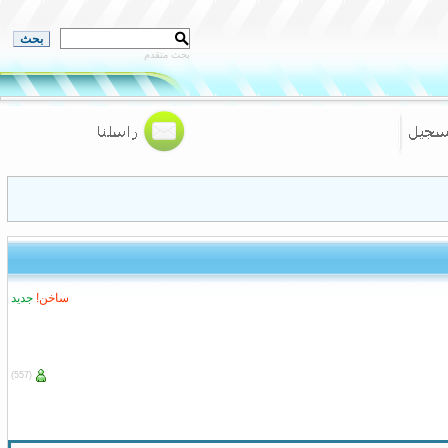
بحث متقدم
ساخن!
جديد
(557)