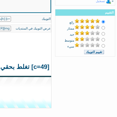
»
تسجيل
التقييم
التوبيك
رائع
ممتاز
عرض التوبيك في المنتديات
جيد
متوسط
سيء
[c=49] تغلط بحقي واسامح وانت ما همك رضاي[/c] [c=49] أغلط اكثر لا يهمك المهم[/c][c=1] تبقى معاي[/c]