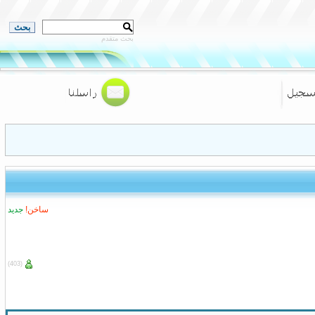
بحث متقدم
ساخن!
جديد
(403)