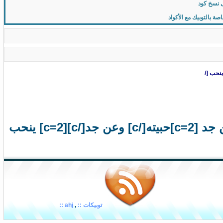
 نسخ كود
 بالتوبيك مع الأكواد
نحب [/
[c=2]لولاه[/c] [c=2]ماعشت الهنا يوم[/c][c=2] لولاه[/c] [c=2]من جد [c=2]حبيته[/c] وعن جد[/c][c=2] ينحب
توبيكات ::
,
ahj ::