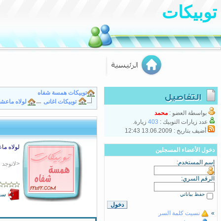
توبيكات
توبيكات همسة شفاه
توبيكات اغانى
لولاه ماعشت
بواسطة العضو :
محمد
عدد زيارات التوبيك :
403
زيارة.
أضيف بتاريخ : 13.06.2009 12:43
لولاه
ماع
دخول الأعضاء المسجلين
إسم المستخدم:
<لاتوجد
الرقم السري:
سجّ
حفظ بياناتي
»
نسيت كلمة السر