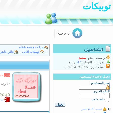
توبيكات
توبيكات همسة شفاه
توبيكات اغانى
غالي حاضر 
بواسطة العضو :
محمد
عدد زيارات التوبيك :
547
زيارة.
أضيف بتاريخ : 13.06.2009 12:42
غ
ا
ل
ي
حاض
دخول الأعضاء المسجلين
إسم المستخدم:
<لاتوجد
الرقم السري:
سجّ
حفظ بياناتي
»
نسيت كلمة السر