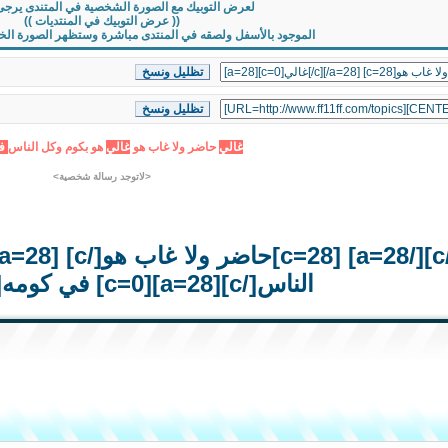
لعرض التوبيك مع الصورة الشخصية في المتندى يرجى
(( عرض التوبيك في المنتديات ))
الموجود بالأسفل ولصقه في المنتدى مباشرة وستظهر الصورة الخاصة
غ
ا
ل
ي
حاضر ولا غاب هو
غ
ا
ل
ي
هو بكوم وكل الناس
ف
<لاتوجد رسالة شخصية>
الناس[/c][a=28][c=0] في كومه[/c][/a=28]