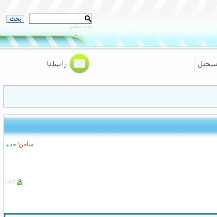
بحث متقدم
ساخن!
جديد
(547)