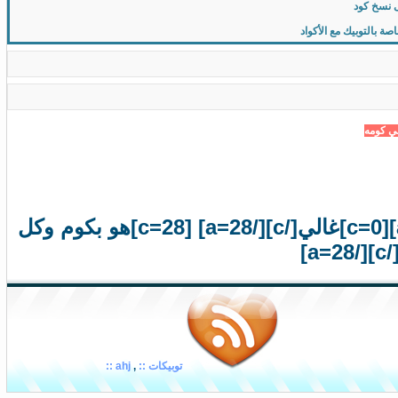
 نسخ كود
 بالتوبيك مع الأكواد
ي
ك
و
م
ه
[a=28][c=0]غالي[/c][/a=28] [c=28]حاضر ولا غاب هو[/c] [a=28][c=0]غالي[/c][/a=28] [c=28]هو بكوم وكل
توبيكات ::
,
ahj ::